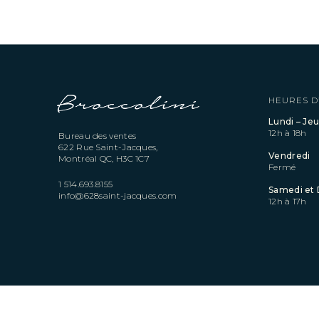
HEURES D
Lundi – Jeu
12h à 18h
Bureau des ventes
622 Rue Saint-Jacques,
Vendredi
Montréal QC, H3C 1C7
Fermé
1 514.693.8155
Samedi et
info@628saint-jacques.com
12h à 17h