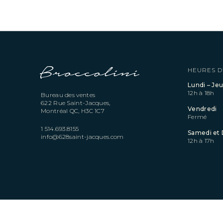
HEURES D
Lundi – Jeu
12h à 18h
Bureau des ventes
622 Rue Saint-Jacques,
Vendredi
Montréal QC, H3C 1C7
Fermé
1 514.693.8155
Samedi et
info@628saint-jacques.com
12h à 17h