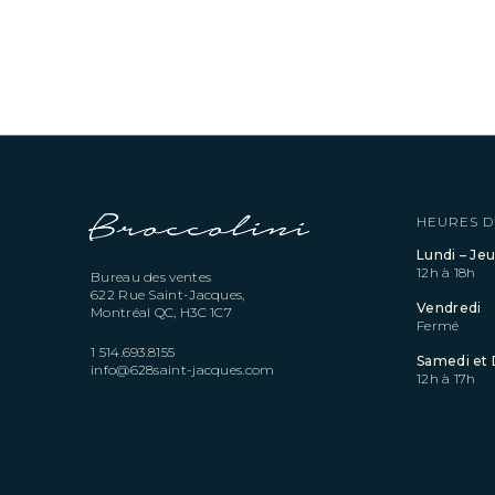
HEURES D
Lundi – Jeu
12h à 18h
Bureau des ventes
622 Rue Saint-Jacques,
Vendredi
Montréal QC, H3C 1C7
Fermé
1 514.693.8155
Samedi et
info@628saint-jacques.com
12h à 17h