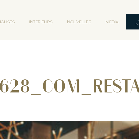
HOUSES
INTÉRIEURS
NOUVELLES
MÉDIA
I
_628_COM_REST