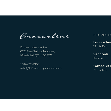
HEURES D
Lundi – Jeu
12h à 18h
Bureau des ventes
622 Rue Saint-Jacques,
Vendredi
Montréal QC, H3C 1C7
Fermé
1 514.693.8155
Samedi et
info@628saint-jacques.com
12h à 17h