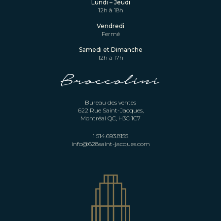
Lundi – Jeudi
12h à 18h
Vendredi
Fermé
Samedi et Dimanche
12h à 17h
Bureau des ventes
622 Rue Saint-Jacques,
Montréal QC, H3C 1C7
1 514.693.8155
info@628saint-jacques.com