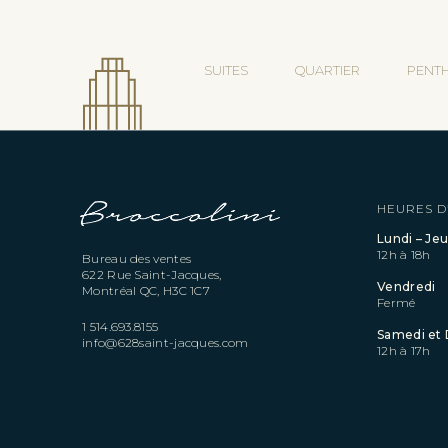
SUITES
QUARTIER
PENT
HEURES D
Lundi – Jeu
12h à 18h
Bureau des ventes
622 Rue Saint-Jacques,
Vendredi
Montréal QC, H3C 1C7
Fermé
1 514.693.8155
Samedi et
info@628saint-jacques.com
12h à 17h