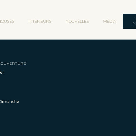
HOUSES
INTÉRIEURS
NOUVELLES
MÉDIA
I
’OUVERTURE
di
 Dimanche