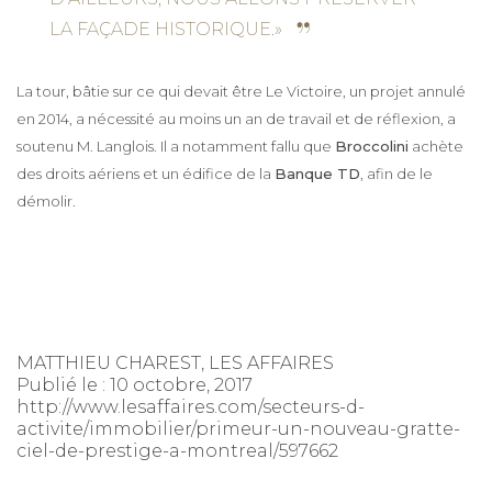
LA FAÇADE HISTORIQUE.»
La tour, bâtie sur ce qui devait être Le Victoire, un projet annulé
en 2014, a nécessité au moins un an de travail et de réflexion, a
soutenu M. Langlois. Il a notamment fallu que
Broccolini
achète
des droits aériens et un édifice de la
Banque TD
, afin de le
démolir.
MATTHIEU CHAREST, LES AFFAIRES
Publié le : 10 octobre, 2017
http://www.lesaffaires.com/secteurs-d-
activite/immobilier/primeur-un-nouveau-gratte-
ciel-de-prestige-a-montreal/597662