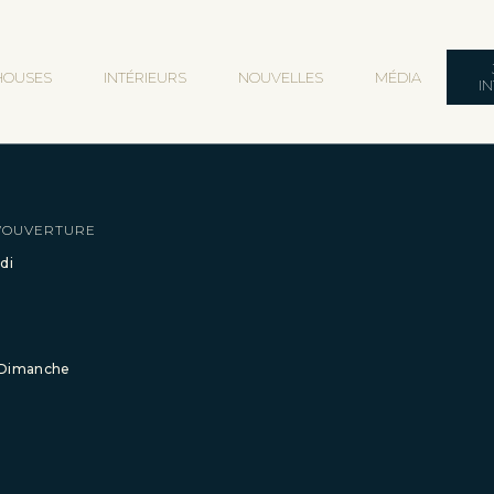
HOUSES
INTÉRIEURS
NOUVELLES
MÉDIA
I
’OUVERTURE
di
 Dimanche