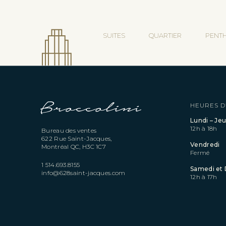
SUITES
QUARTIER
PENT
HEURES D
Lundi – Jeu
12h à 18h
Bureau des ventes
622 Rue Saint-Jacques,
Vendredi
Montréal QC, H3C 1C7
Fermé
1 514.693.8155
Samedi et
info@628saint-jacques.com
12h à 17h