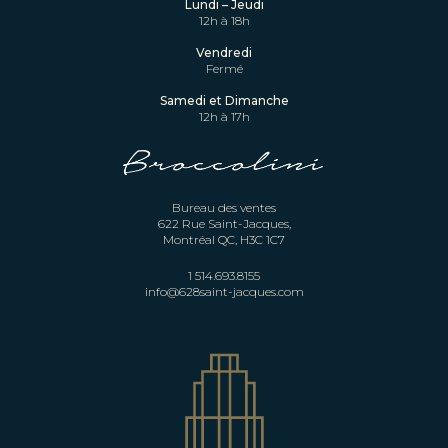
Lundi – Jeudi
12h à 18h
Vendredi
Fermé
Samedi et Dimanche
12h à 17h
Bureau des ventes
622 Rue Saint-Jacques,
Montréal QC, H3C 1C7
1 514.693.8155
info@628saint-jacques.com