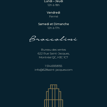
Lundi – Jeudi
12h à 18h
Vendredi
Fermé
Samedi et Dimanche
12h à 17h
Bureau des ventes
622 Rue Saint-Jacques,
Montréal QC, H3C 1C7
1 514.693.8155
info@628saint-jacques.com